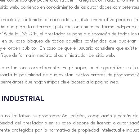
er contenido que pudiera contravenir la legislación nacional o intern
ho sitio web, poniendo en conocimiento de las autoridades competentes
rmación y contenidos almacenados, a título enunciativo pero no lim
edio que permita a terceros publicar contenidos de forma independie
 y 16 de la LSSI-CE, el prestador se pone a disposición de todos los
 en su caso bloqueo de todos aquellos contenidos que pudieran afe
 y el orden público. En caso de que el usuario considere que existe 
otifique de forma inmediata al administrador del sitio web.
 que funcione correctamente. En principio, puede garantizarse el c
scarta la posibilidad de que existan ciertos errores de programa
s semejantes que hagan imposible el acceso a la página web.
 INDUSTRIAL
pero no limitativo su programación, edición, compilación y demás e
piedad del prestador o en su caso dispone de licencia o autorizac
nte protegidos por la normativa de propiedad intelectual e industri