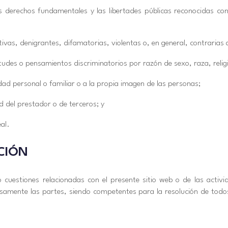
os derechos fundamentales y las libertades públicas reconocidas con
ivas, denigrantes, difamatorias, violentas o, en general, contrarias a 
tudes o pensamientos discriminatorios por razón de sexo, raza, relig
idad personal o familiar o a la propia imagen de las personas;
ad del prestador o de terceros; y
eal.
CCIÓN
o cuestiones relacionadas con el presente sitio web o de las activid
esamente las partes, siendo competentes para la resolución de todos