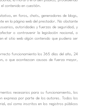
acional, la moral o el orden público, procediendo
 el contenido en cuestión.
itativo, en foros, chats, generadores de blogs,
nte en la página web del prestador. No obstante
 usuarios, autoridades y fuerzas de seguridad, y
ctar o contravenir la legislación nacional, o
en el sitio web algún contenido que pudiera ser
orrecto funcionamiento los 365 días del año, 24
ción, o que acontezcan causas de fuerza mayor,
lementos necesarios para su funcionamiento, los
ión expresa por parte de los autores. Todos los
al, así como inscritos en los registros públicos