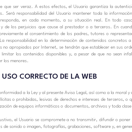
ene que ser veraz. A estos efectos, el Usuario garantiza la autent
icios. Será responsabilidad del Usuario mantener toda la info
esponda, en cada momento, a su situación real. En todo caso, 
 y de los perjuicios que cause al prestador o a terceros. En cuando
eviamente el consentimiento de los padres, tutores o representan
 La responsabilidad en la determinación de contenidos concretos a
dos no apropiados por Internet, se tendrán que establecer en sus o
 limitar los contenidos disponibles y, a pesar de que no sean infali
er los menores.
N USO CORRECTO DE LA WEB
onformidad a la Ley y al presente Aviso Legal, así como a la moral y 
ilícitas o prohibidas, lesivas de derechos e intereses de terceros, o
ilización de equipos informáticos o documentos, archivos y toda clas
haustivo, el Usuario se compromete a no transmitir, difundir o poner
s de sonido o imagen, fotografías, grabaciones, software y, en gener