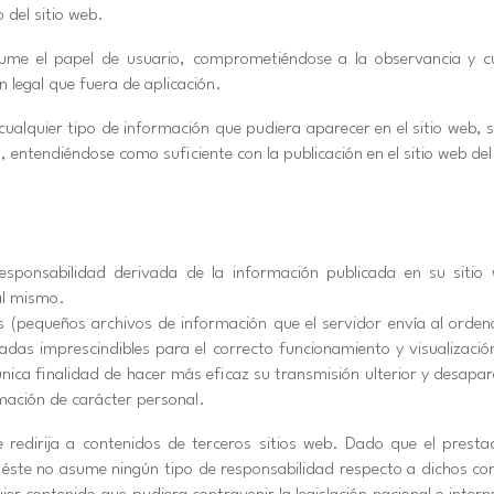
 del sitio web.
me el papel de usuario, comprometiéndose a la observancia y cu
n legal que fuera de aplicación.
cualquier tipo de información que pudiera aparecer en el sitio web, s
, entendiéndose como suficiente con la publicación en el sitio web de
esponsabilidad derivada de la información publicada en su siti
al mismo.
ies (pequeños archivos de información que el servidor envía al orden
s imprescindibles para el correcto funcionamiento y visualización d
nica finalidad de hacer más eficaz su transmisión ulterior y desapar
rmación de carácter personal.
se redirija a contenidos de terceros sitios web. Dado que el pres
b, éste no asume ningún tipo de responsabilidad respecto a dichos co