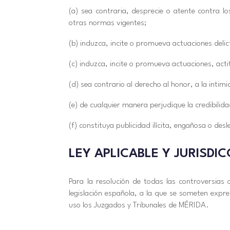
(a) sea contraria, desprecie o atente contra l
otras normas vigentes;
(b) induzca, incite o promueva actuaciones delict
(c) induzca, incite o promueva actuaciones, acti
(d) sea contrario al derecho al honor, a la intim
(e) de cualquier manera perjudique la credibilid
(f) constituya publicidad ilícita, engañosa o desl
LEY APLICABLE Y JURISDI
Para la resolución de todas las controversias 
legislación española, a la que se someten expr
uso los Juzgados y Tribunales de MÉRIDA.