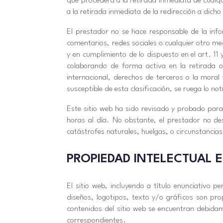
que procederá a la retirada inmediata de cualqui
a la retirada inmediata de la redirección a dic
El prestador no se hace responsable de la info
comentarios, redes sociales o cualquier otro m
y en cumplimiento de lo dispuesto en el art. 11
colaborando de forma activa en la retirada o
internacional, derechos de terceros o la moral
susceptible de esta clasificación, se ruega lo n
Este sitio web ha sido revisado y probado para
horas al día. No obstante, el prestador no de
catástrofes naturales, huelgas, o circunstancia
PROPIEDAD INTELECTUAL E
El sitio web, incluyendo a título enunciativo 
diseños, logotipos, texto y/o gráficos son pro
contenidos del sitio web se encuentran debidame
correspondientes.