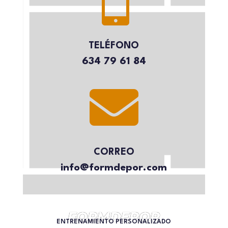

TELÉFONO
634 79 61 84

CORREO
info@formdepor.com
FORMDEPOR
ENTRENAMIENTO PERSONALIZADO