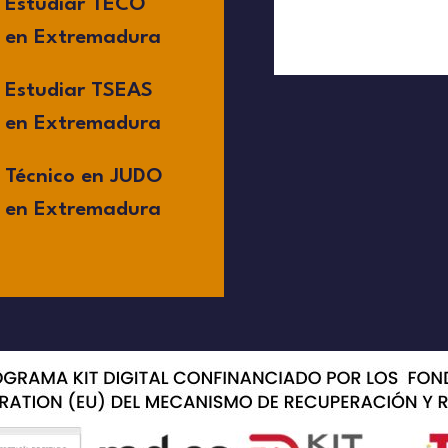
Estudiar TECO
en Extremadura
Estudiar TSEAS
en Extremadura
Técnico en JUDO
en Extremadura