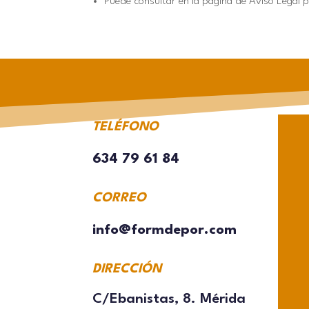
Puede consultar en la página de Aviso Legal 
TELÉFONO
634 79 61 84
CORREO
info@formdepor.com
DIRECCIÓN
C/Ebanistas, 8. Mérida