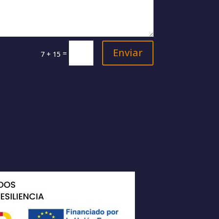
Enviar
=
7 + 15