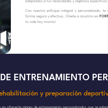
adaptados a tus necesidades y objetivos específicos
Con nuestro enfoque integral y personalizado, t
forma segura y efectiva. ¡Únete a nosotros en
FOR
tu vida hoy mismo!
DE ENTRENAMIENTO PE
ehabilitación y preparación deporti
 en ofrecerte planes de entrenamiento personalizados que se adapta