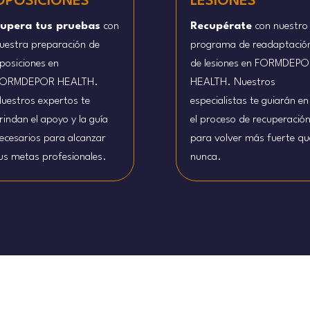
OPOSICIONES
LESIONES
upera tus pruebas
con
Recupérate
con nuestro
uestra preparación de
programa de readaptació
posiciones en
de lesiones en FORMDEPO
ORMDEPOR HEALTH.
HEALTH. Nuestros
uestros expertos te
especialistas te guiarán en
rindan el apoyo y la guía
el proceso de recuperació
ecesarios para alcanzar
para volver más fuerte qu
us metas profesionales.
nunca.