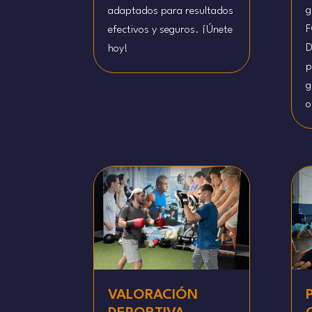
g
adaptados para resultados
F
efectivos y seguros. ¡Únete
D
hoy!
p
g
o
VALORACIÓN