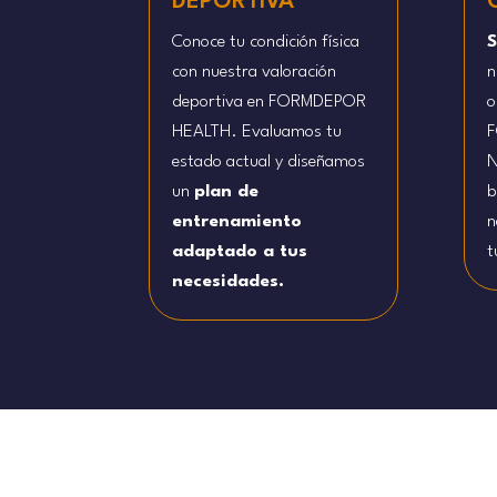
DEPORTIVA
Conoce tu condición física
S
con nuestra valoración
n
deportiva en FORMDEPOR
o
HEALTH. Evaluamos tu
F
estado actual y diseñamos
N
un
plan de
b
entrenamiento
n
adaptado a tus
t
necesidades.