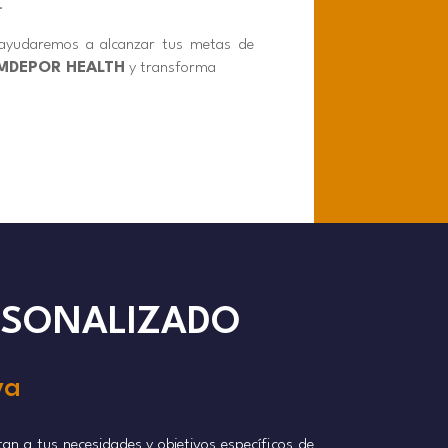
.
e ayudaremos a alcanzar tus metas de
MDEPOR HEALTH
y transforma
RSONALIZADO
va
n a tus necesidades y objetivos específicos de